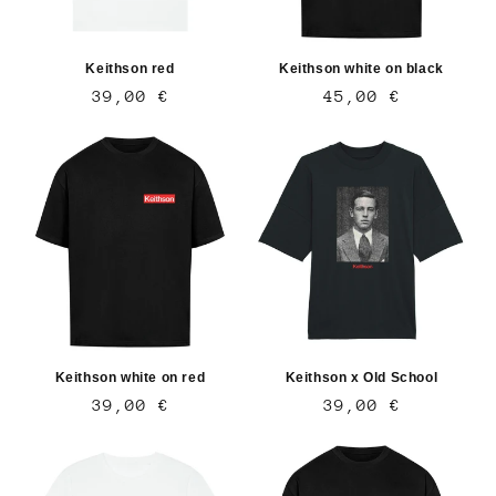
Keithson red
Keithson white on black
Normaler
39,00 €
Normaler
45,00 €
Preis
Preis
Keithson white on red
Keithson x Old School
Normaler
39,00 €
Normaler
39,00 €
Preis
Preis