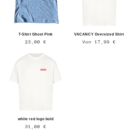
T-Shirt Ghost Pink
VACANCY Oversized Shirt
Normaler
23,00 €
Normaler
Von 17,99 €
Preis
Preis
white red logo bold
Normaler
31,00 €
Preis