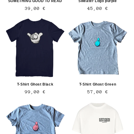
SOMETHING GOOD TO READ
Sweater Logo purple
Normaler
39,00 €
Normaler
45,00 €
Preis
Preis
T-Shirt Ghost Black
T-Shirt Ghost Green
Normaler
99,00 €
Normaler
57,00 €
Preis
Preis