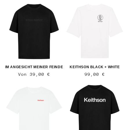
Preis
Preis
IM ANGESICHT MEINER FEINDE
KEITHSON BLACK + WHITE
Normaler
Von 39,00 €
Normaler
99,00 €
Preis
Preis