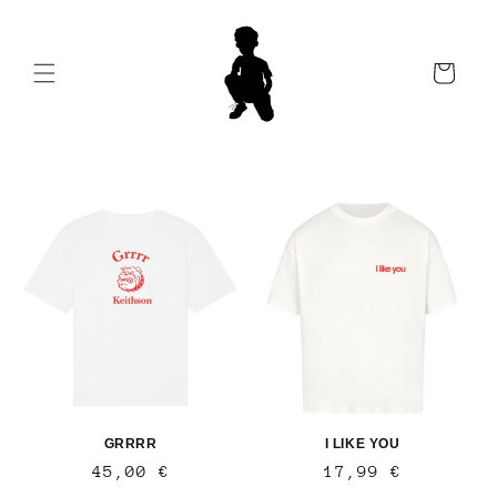
Direkt
zum
Inhalt
Warenkorb
GRRRR
I LIKE YOU
Normaler
45,00 €
Normaler
17,99 €