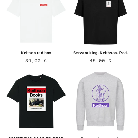
Keitson red box
Servant king. Keithson. Red.
Normaler
39,00 €
Normaler
45,00 €
Preis
Preis